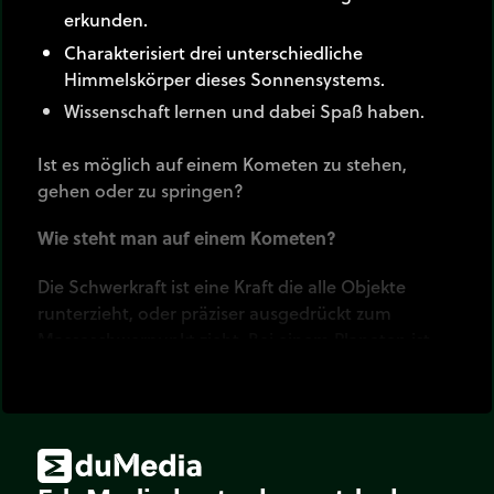
erkunden.
Charakterisiert drei unterschiedliche
Himmelskörper dieses Sonnensystems.
Wissenschaft lernen und dabei Spaß haben.
Ist es möglich auf einem Kometen zu stehen,
gehen oder zu springen?
Wie steht man auf einem Kometen?
Die Schwerkraft ist eine Kraft die alle Objekte
runterzieht, oder präziser ausgedrückt zum
Masseschwerpunkt zieht. Bei einem Planeten ist
der Masseschwerpunkt zufällig auch das Zentrum
der Planetenkugel, aber für nicht Kugelförmige
Objekte wie 67P Tschurmjumow-Gerassimenko ist
das Massezentrum etwas komplizierter zu
bestimmen und das Gravitationsfeld ist abhängig