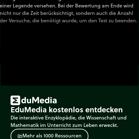
einer Legende versehen. Bei der Bewertung am Ende wird
nicht nur die Zeit berücksichtigt, sondern auch die Anzahl
der Versuche, die benötigt wurde, um den Test zu beenden.
EduMedia kostenlos entdecken
Die interaktive Enzyklopädie, die Wissenschaft und
Mathematik im Unterricht zum Leben erweckt.
M
e
h
r
a
l
s
1
0
0
0
R
e
s
s
o
u
r
c
e
n
source