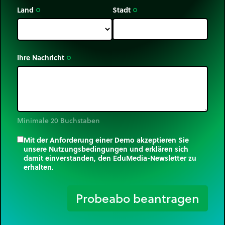
Land
Stadt
trip_origin
trip_origin
Ihre Nachricht
trip_origin
Minimale 20 Buchstaben
Mit der Anforderung einer Demo akzeptieren Sie
unsere Nutzungsbedingungen und erklären sich
damit einverstanden, den EduMedia-Newsletter zu
erhalten.
trip_origin
Probeabo beantragen