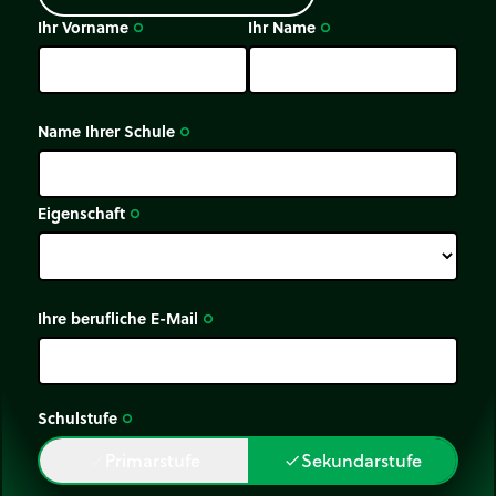
Ihr Vorname
Ihr Name
trip_origin
trip_origin
Name Ihrer Schule
trip_origin
Eigenschaft
trip_origin
Ihre berufliche E-Mail
trip_origin
Schulstufe
trip_origin
Primarstufe
Sekundarstufe
done
done