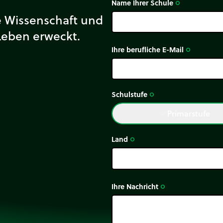
Name Ihrer Schule
trip_origin
ie Wissenschaft und
Leben erweckt.
Ihre berufliche E-Mail
trip_origin
Schulstufe
trip_origin
Primarstufe
done
Land
trip_origin
Ihre Nachricht
trip_origin