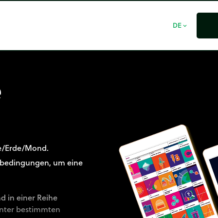
DE
expand_more
e
e/Erde/Mond.
sbedingungen, um eine
d in einer Reihe
 unter bestimmten