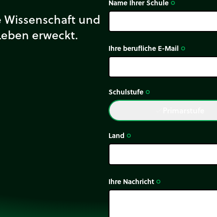
Name Ihrer Schule
trip_origin
ie Wissenschaft und
Leben erweckt.
Ihre berufliche E-Mail
trip_origin
Schulstufe
trip_origin
Primarstufe
done
Land
trip_origin
Ihre Nachricht
trip_origin