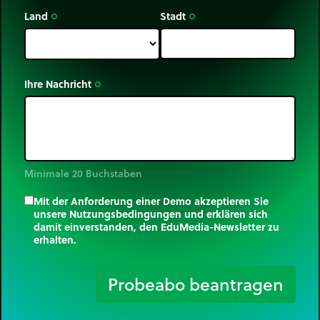
Land
Stadt
trip_origin
trip_origin
Ihre Nachricht
trip_origin
Minimale 20 Buchstaben
Mit der Anforderung einer Demo akzeptieren Sie
unsere Nutzungsbedingungen und erklären sich
damit einverstanden, den EduMedia-Newsletter zu
erhalten.
trip_origin
Probeabo beantragen