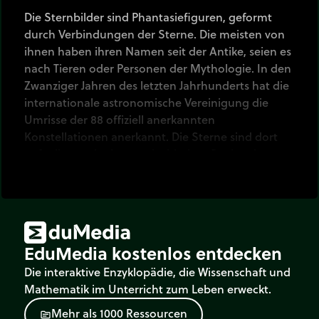
Die Sternbilder sind Phantasiefiguren, geformt
durch Verbindungen der Sterne. Die meisten von
ihnen haben ihren Namen seit der Antike, seien es
nach Tieren oder Personen der Mythologie. In den
Zwanziger Jahren des letzten Jahrhunderts hat die
internationale astronomische Vereinigung die
Umrisse der 88 offiziell anerkannten
Konstellationen anerkannt. Die Sterne sind dort
aufgelistet mit einem griechischen Buchstaben
und ihren Himmelskoordinaten.
Diese Himmelskarte der südlichen Hemisphäre
repräsentiert die Sternbilder vom Südpol aus
betrachtet. Der Himmel scheint sich um eine
EduMedia kostenlos entdecken
Achse zu drehen, jedoch ist es natürlich die Erde,
die sich im Bezug auf die Sterne dreht.
Die interaktive Enzyklopädie, die Wissenschaft und
Mathematik im Unterricht zum Leben erweckt.
M
e
h
r
a
l
s
1
0
0
0
R
e
s
s
o
u
r
c
e
n
source