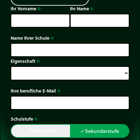
Ihr Vorname
Ihr Name
trip_origin
trip_origin
Name Ihrer Schule
trip_origin
Eigenschaft
trip_origin
Ihre berufliche E-Mail
trip_origin
Schulstufe
trip_origin
Primarstufe
Sekundarstufe
done
done