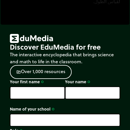
لقياس الطول.
Discover EduMedia for free
The interactive encyclopedia that brings science
and math to life in the classroom.
O
v
e
r
1
,
0
0
0
r
e
s
o
u
r
c
e
s
source
Your first name
Your name
trip_origin
trip_origin
Name of your school
trip_origin