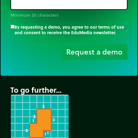
Minimum 20 characters
By requesting a demo, you agree to our terms of use
and consent to receive the EduMedia newsletter.
trip_origin
Request a demo
To go further...