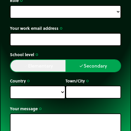
Role
trip_origin
Your work email address
trip_origin
School level
trip_origin
Elementary
Secondary
done
done
Country
Town/City
trip_origin
trip_origin
Your message
trip_origin