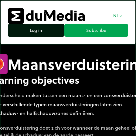
NL
expand_more
Log in
Subscribe
Maansverduisteri
arning objectives
nderscheid maken tussen een maans- en een zonsverduister
e verschillende typen maansverduisteringen laten zien.
chaduw- en halfschaduwzones definiëren.
zonsverduistering doet zich voor wanneer de maan geheel o
ltelijk de schaduw van de aarde passeert.