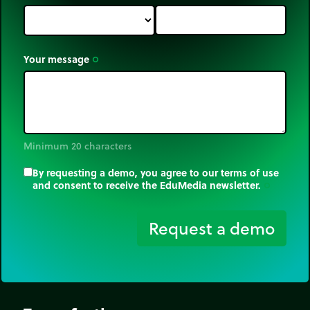
Your message
trip_origin
Minimum 20 characters
By requesting a demo, you agree to our terms of use
and consent to receive the EduMedia newsletter.
trip_origin
Request a demo