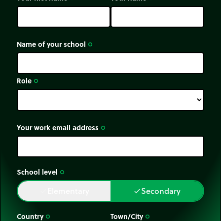
Name of your school
trip_origin
Role
trip_origin
Your work email address
trip_origin
School level
trip_origin
Elementary
Secondary
done
done
Country
Town/City
trip_origin
trip_origin