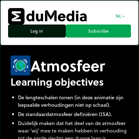
NL
expand_more
Log in
Subscribe
Atmosfeer
Learning objectives
De lengteschalen tonen (in deze animatie zijn
bepaalde verhoudingen niet op schaal).
De standaardatmosfeer definiëren (ISA).
Duidelijk maken dat het deel van de atmosfeer
waar 'wij' mee te maken hebben in verhouding
tot de aarde slechts een dunne laag is.