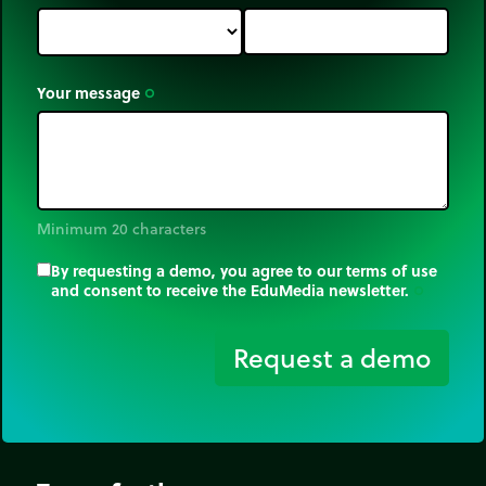
aantrekkingskracht van de aarde. Zonder dat
de grens duidelijk is vastgesteld, markeert het
begin van de exosfeer ook het begin van de
ruimte. De meerderheid van de satellieten, op
Your message
trip_origin
een hoogte tussen 800 km en 36000
km, bevinden zich in de exosfeer.
Minimum 20 characters
By requesting a demo, you agree to our terms of use
and consent to receive the EduMedia newsletter.
trip_origin
Request a demo