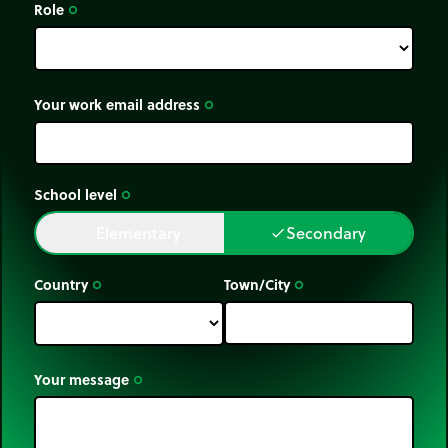
Role
trip_origin
Your work email address
trip_origin
School level
trip_origin
Elementary
Secondary
done
done
Country
Town/City
trip_origin
trip_origin
Your message
trip_origin