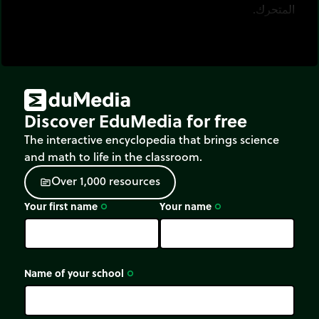
المتحرك.
Discover EduMedia for free
The interactive encyclopedia that brings science
and math to life in the classroom.
O
v
e
r
1
,
0
0
0
r
e
s
o
u
r
c
e
s
source
Your first name
Your name
trip_origin
trip_origin
Name of your school
trip_origin