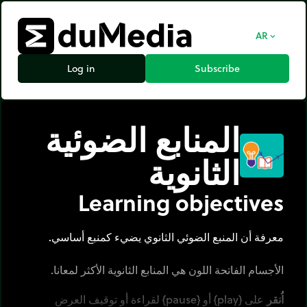
AR
expand_more
Log in
Subscribe
المنابع الضوئية
الثانوية
Learning objectives
معرفة أن المنبع الضوئي الثانوي يضيء كمنبع أساسي.
الأجسام الفاتحة اللون هي المنابع الثانوية الأكثر لمعانا.
اُنقر
على {play} أو {pause} لقراءة أو توقيف العرض