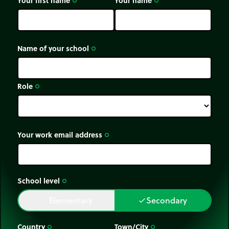
trip_origin
trip_origin
Name of your school
trip_origin
Role
trip_origin
Your work email address
trip_origin
School level
trip_origin
Elementary
Secondary
done
done
Country
Town/City
trip_origin
trip_origin