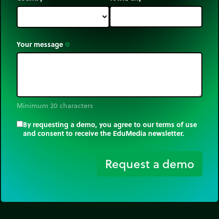
Your message
trip_origin
Minimum 20 characters
By requesting a demo, you agree to our terms of use
and consent to receive the EduMedia newsletter.
trip_origin
Request a demo