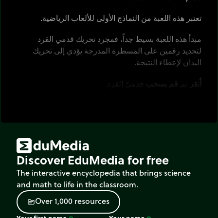
تعتبر هذه اللعبة من النماذج الأولى للألعاب الرياضية.
مبدأ هذه اللعبة بسيط جداً، فمجرد تحريك قدمي القرد
لتحديد رقمين على المسطرة المدرجة يؤدي إلى تحريك
اليدان لإعطاء النتيجة.
اُنقر
ثم
قم بسحب
قدمَيْ القرد.
Discover EduMedia for free
The interactive encyclopedia that brings science
and math to life in the classroom.
O
v
e
r
1
,
0
0
0
r
e
s
o
u
r
c
e
s
source
Your first name
Your name