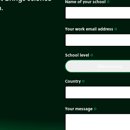
Name of your school
trip_origin
m.
Your work email address
trip_origin
School level
trip_origin
Elementary
done
Country
trip_origin
Your message
trip_origin