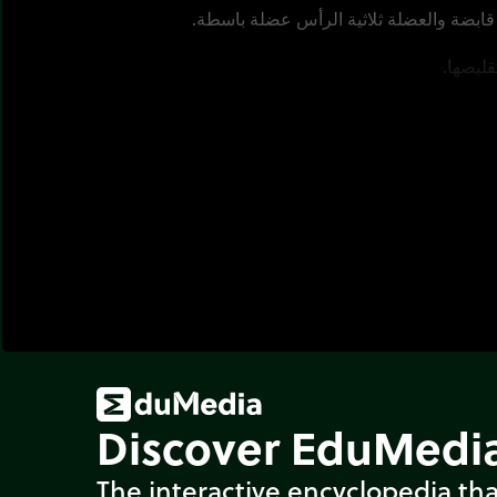
قابضة والعضلة ثلاثية الرأس عضلة باسطة.
قليصها.
Discover EduMedia
The interactive encyclopedia tha