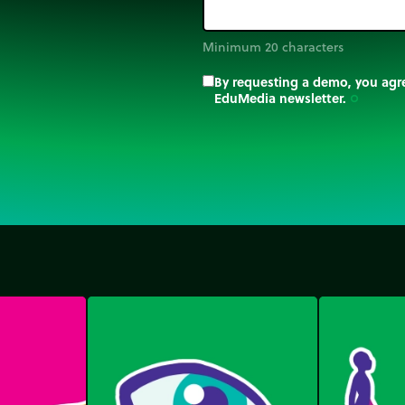
Minimum 20 characters
By requesting a demo, you agre
EduMedia newsletter.
trip_origin