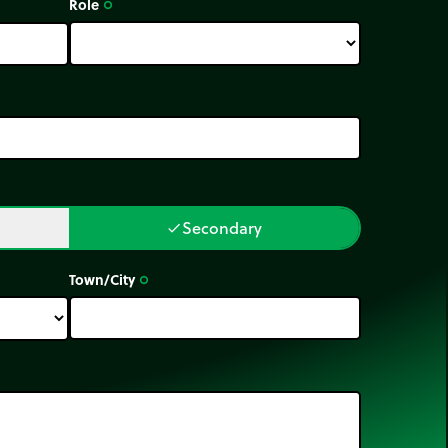
Role
trip_origin
Secondary
done
Town/City
trip_origin